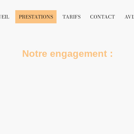
EIL
PRESTATIONS
TARIFS
CONTACT
AVI
Notre engagement :
Offrir des soins sur-mesure d’excellence, alliant expertis
t écoute, pour révéler durablement l’équilibre, l’éclat et 
bien-être de chacun.