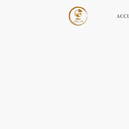
ACCU
e