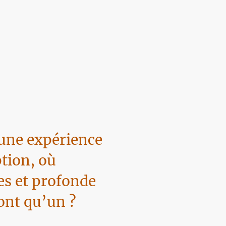
 une expérience
ption, où
les et profonde
ont qu’un ?